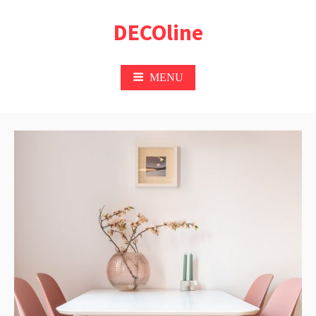
Przejdź
DECOline
do
treści
MENU