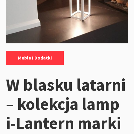
Kategorie:
Meble I Dodatki
W blasku latarni
– kolekcja lamp
i-Lantern marki