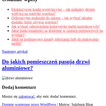
Ekskluzywne kratki wentylacyjne – jak unikalny design
wpływa na estetykę wnętrza?
Dekoracyjne poduszki do salonu – jak wybrać idealne
dodatki, które ożywią wnętrze?
Jak wybrać odpowiednią kolorystykę mebli łazienkowych?
Jakie funkcjonalności są dostępne w szafach przesuwnych na
wymiar?
Jakie są podstawowe zasady mieszania farb do malowania
mebli?
Następny artykuł
Do jakich pomieszczeń pasują drzwi
aluminiowe?
Dodaj komentarz
Musisz się
zalogować
, aby móc dodać komentarz.
Dumnie wspierane przez WordPress
|
Motyw: Salzburg Blog