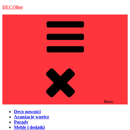
Przejdź
DECOline
do
treści
Menu
Deco nowości
Aranżacje wnętrz
Porady
Meble i dodatki