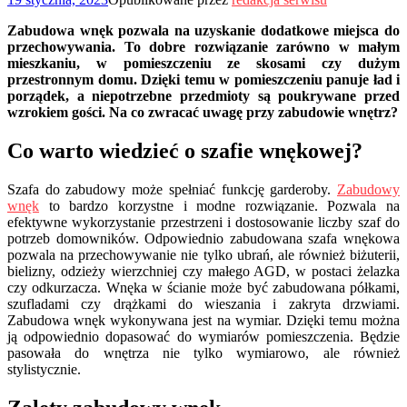
Zabudowa wnęk pozwala na uzyskanie dodatkowe miejsca do
przechowywania. To dobre rozwiązanie zarówno w małym
mieszkaniu, w pomieszczeniu ze skosami czy dużym
przestronnym domu. Dzięki temu w pomieszczeniu panuje ład i
porządek, a niepotrzebne przedmioty są poukrywane przed
wzrokiem gości. Na co zwracać uwagę przy zabudowie wnętrz?
Co warto wiedzieć o szafie wnękowej?
Szafa do zabudowy może spełniać funkcję garderoby.
Zabudowy
wnęk
to bardzo korzystne i modne rozwiązanie. Pozwala na
efektywne wykorzystanie przestrzeni i dostosowanie liczby szaf do
potrzeb domowników. Odpowiednio zabudowana szafa wnękowa
pozwala na przechowywanie nie tylko ubrań, ale również biżuterii,
bielizny, odzieży wierzchniej czy małego AGD, w postaci żelazka
czy odkurzacza. Wnęka w ścianie może być zabudowana półkami,
szufladami czy drążkami do wieszania i zakryta drzwiami.
Zabudowa wnęk wykonywana jest na wymiar. Dzięki temu można
ją odpowiednio dopasować do wymiarów pomieszczenia. Będzie
pasowała do wnętrza nie tylko wymiarowo, ale również
stylistycznie.