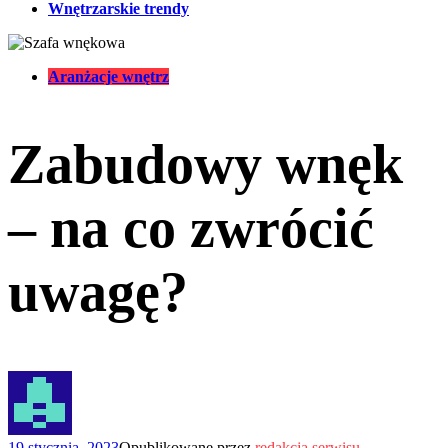
Wnętrzarskie trendy
Kategorie:
Aranżacje wnętrz
Zabudowy wnęk
– na co zwrócić
uwagę?
19 stycznia, 2023
Opublikowane przez
redakcja serwisu