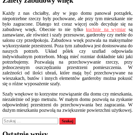
Zalety zabudowy wnęk
Każdy z nas chciałby, aby w jego domu panował porządek,
niepotrzebne rzeczy były pochowane, ale przy tym mieszkanie nie
było zagracone. Dlatego też coraz więcej osób decyduje się na
zabudowę wnęk. Obecnie to nie tylko
kuchnie na wymiar
są
zamawiane, ale również i szafy przesuwne, garderoby czy meble do
salonu czy przedpokoju. Zabudowa wnęk pozwala na maksymalne
wykorzystanie przestrzeni. Poza tym zabudowa jest dostosowana do
naszych potrzeb. Układ pólek czy szuflad odpowiada
indywidualnym potrzebom. Mogą mieć rozmiar dokładnie taki jaki
potrzebujemy. Pozwalają na przechowywanie rzeczy, przy
jednoczesnym oszczędzaniu przestrzeni pomieszczenia. W
zależności od ilości ubrań, które mają być przechowywane na
wieszakach, butów i innych elementów garderoby można pokusić
się o różne wyposażenie szafy.
Szafy wnękowe to korzystne rozwiązanie dla domu czy mieszkania,
niezależnie od jego metrażu. W małym domu pozwolą na zyskanie
odpowiedniej przestrzeni do przechowywania bez zagracania. W
dużym mieszkaniu pozwolą na zwiększenie powierzchni użytkowej.
Przejdź
Szukaj:
do
stopki
Ostatnie wpisy